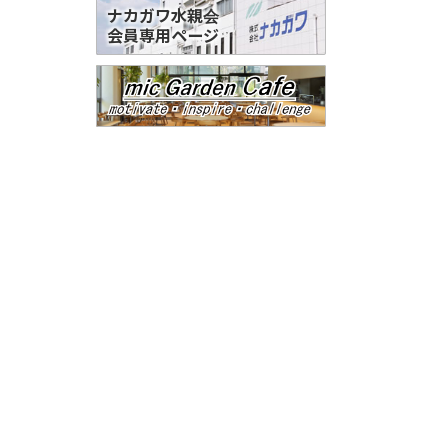
ナカガワ水親会
会員専用ページ