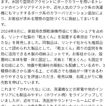
ます。水回り空間のアクセントにダークカラーを用いるトレ
ンドのインテリアテイストや、近年人気のブラック系の洗濯
機にもマッチするダーク系のカラーバリエーション追加によ
り、お客様が求める理想の空間づくりに貢献してまいりま
す。
2024年9月に、家庭用衣類乾燥機市場にて高いシェアを占め
る、リンナイ社製の「乾太くん」を設置する専用台『かわい
たな』を発売しました。同製品は、リンナイ社からも推奨品
として認められた製品として、「乾太くん」周りの空間を有
効に活用できる木製の収納ユニットです。お客様からは、設
置時に本体を壁・床と固定し、天板と「乾太くん」も固定す
る仕様により、地震や乾燥時の振動にも配慮している点や、3
種類の高さから選べる上、どの高さでも価格が一律であるわ
かりやすさなどを評価いただき、発売以降、右肩上がりに販
売数を伸ばしています。
これまで『かわいたな』には、洗濯機などの家電や他のイン
テリアにも馴染みやすい〈ホワイト柄〉をラインアップして
いましたが、近年では、洗面所やランドリールームにダーク