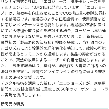
リンナイ株式会社は、「エコジョーズ」RUF-Eシリーズをモ
デルチェンジし、10月21日に発売しています。「エコジョー
ズ」は、熱効率を向上させたことでCO2排出量の削減に貢献
する給湯器です。給湯器のような住宅設備は、使用頻度など
に応じたメンテナンスを必要とします。給湯器の不調に気づ
いてから修理や取り替えを検討する場合、ユーザーは思い通
りにお湯が使えない生活を強いられていました。新商品は、
業界初の「製品寿命お知らせ」機能を搭載し、当社独自のア
ルゴリズムにより給湯器の経年劣化を検知して、故障の可能
性が高まるとリモコンから通知します。製品の寿命が分かる
ことで、突然の故障によるユーザーの負担を軽減します。ま
た、「気象警報湯はり」機能が、暴風雨や大雪時に浴槽への
湯はりを提案し、停電などライフラインの寸断に備えた非常
用水の確保を支援します。
デジタル技術を活用した新しい「エコジョーズ」が、家庭用
部門のCO2排出量削減に貢献し2050年のカーボンニュートラ
ル実現を後押しします。
新商品の特長