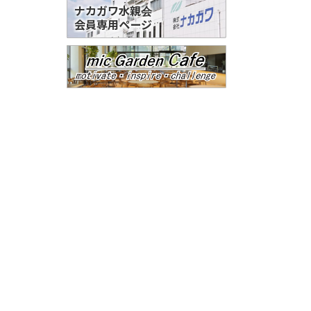
ナカガワ水親会
会員専用ページ