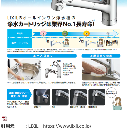
引用元 ：
LIXIL
https://www.lixil.co.jp/