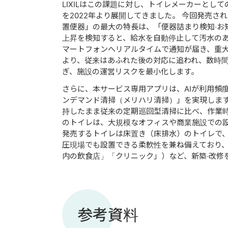
LIXILはこの課題に対し、トイレメーカーとしての知⾒と
を2022年より展開してきました。 今回発売さ
置便器」の最⼤の特⻑は、「便器詰まり検知‧お
上昇を検知すると、給⽔を⾃動停⽌して汚⽔のあ
マートフォンへリアルタイムで通知が届き、重
より、従来はあふれた後の対応に追われ、数時
ぎ、施設の運営リスクを最⼩化します。
さらに、本サービス専⽤アプリは、AIが利⽤頻
ンデマンド清掃（メリハリ清掃）」を実現します
持したまま従来の定期巡回型清掃に⽐べ、作業時
のトイレは、⼤規模なオフィスや商業施設での
発売するトイレは床置き（床排⽔）のトイレで
圧現場でも設置できる柔軟性を兼ね備えており
内の飲⾷店」「クリニック」）など、新築‧改修
参考資料