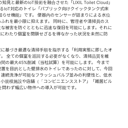
最新のIoT技術を融合させた「LIXIL Toilet Cloud」
れるIoT対応のトイレ「パブリック向けクイックタンク式床
知らせ機能」です。 便器内のセンサーが詰まりによる⽔位
ふれを最⼩限に抑えます。 同時に、管理者や清掃員のス
⼤な被害を防ぐとともに迅速な復旧を可能にします。それに
間にわたり個室を閉鎖せざるを得なかった状況を未然に防
度に基づき最適な清掃⼿順を指⽰する「利⽤実態に即したオ
。 全ての個室を巡回する必要がなくなり、清掃品質を維
間の最⼤45%削減（当社試算）を可能にします。 今まで
設置を⽬的とした壁排⽔のトイレであったのに対して、今回
、連続洗浄が可能なフラッシュバルブ並みの利便性と、低⽔
、⼩規模施設や店舗（「コンビニエンスストア」「雑居ビル
を問わず幅広い物件への導⼊が可能です。