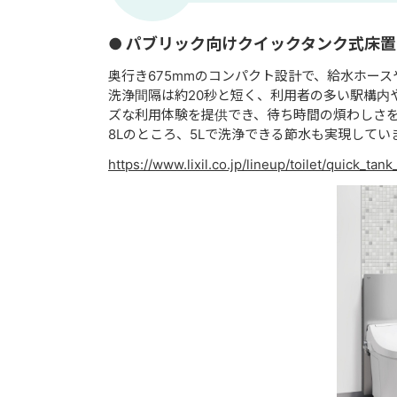
● パブリック向けクイックタンク式床
奥⾏き675mmのコンパクト設計で、給⽔ホー
洗浄間隔は約20秒と短く、利⽤者の多い駅構内
ズな利⽤体験を提供でき、待ち時間の煩わしさを
8Lのところ、5Lで洗浄できる節⽔も実現して
https://www.lixil.co.jp/lineup/toilet/quick_tank_