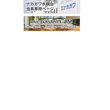
ナカガワ水親会
会員専用ページ