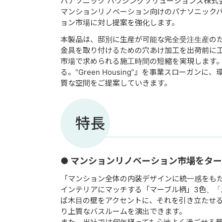
パナソニック ハウジングソリューションズ株式
マンションリノベーション向けのパナソニックバ
ョン市場に対し提案を強化します。
本製品は、邸別に生産が可能な完全受注生産の
金具を取り付けるための穴あけ加工を出荷前に
市場で求められる施工時間の短縮を実現します
る。“Green Housing”』を事業スロー
質な空間をご提案していきます。
特長
● マンションリノベーション市場をタ
「マンション全体の内装デザインに統一感をも
インテリアにマッチする「マーブル柄」3色、「
ば木目の壁をアクセントに、それを引き立たせ
り上質なバスルームを演出できます。