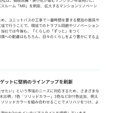
会社は、価格高騰・狭小化が進むマンション市場向けに、
スルーム「MR」を刷新。拡大するマンションリノベーシ
ため、ユニットバスの工事で一番時間を要する壁面の器具や
工場で行うことで、現場でのトラブル回避やリノベーション
。当社では今後も、『くらしの「ずっと」をつく
ガンに、環境への配慮はもちろん、日々のくらしをより豊かにする上
ーゲットに壁柄のラインアップを刷新
たせたい」という市場のニーズに対応するため、さまざまな
木目柄」1色「ソリッドカラー」3色など計11色追加。例え
るソリッドカラーを組み合わせることでメリハリをつけ、よ