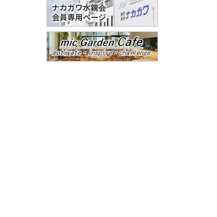
ナカガワ水親会
会員専用ページ