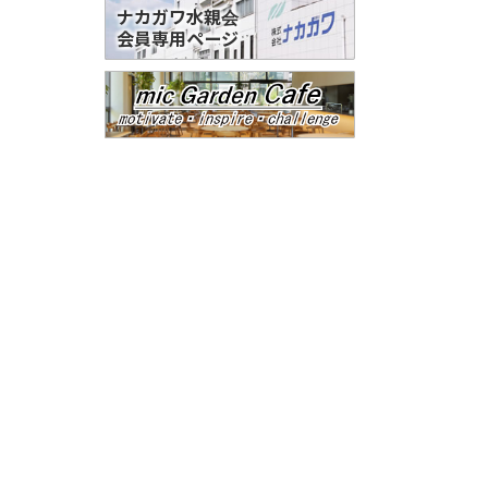
ナカガワ水親会
会員専用ページ