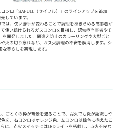
コンロ「SAFULL（セイフル）」のラインアップを追加
発売しています。
帯では、使い勝手が変わることで調理をあきらめる高齢者が
して使い続けられるガスコンロを目指し、認知症当事者やそ
L+」を開発しました。間違え防止のカラーリングや大型ごと
いや火の切り忘れなど、ガス火調理の不安を解消します。シ
健康な暮らしを実現します。
え、ごとくの枠が背景を遮ることで、弱火でも炎が認識しや
配色を、右コンロはオレンジ色、左コンロは緑色に揃えたこ
らに、点火スイッチにはLEDライトを搭載し、点火不良な