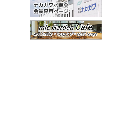
ナカガワ水親会
会員専用ページ