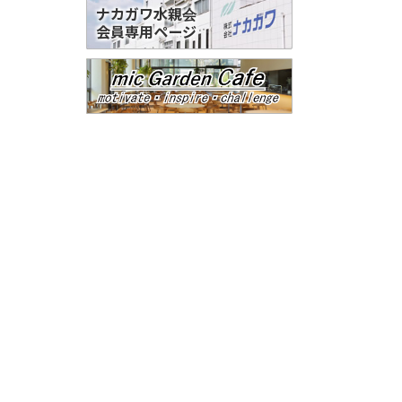
ナカガワ水親会
会員専用ページ