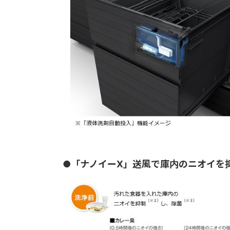
●
「ナノイーX」送風で庫内のニオイを