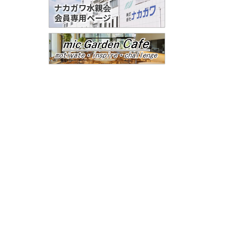
ナカガワ水親会
会員専用ページ