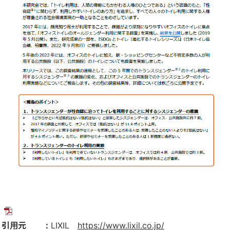
引用元 ：
LIXIL
https://www.lixil.co.jp/