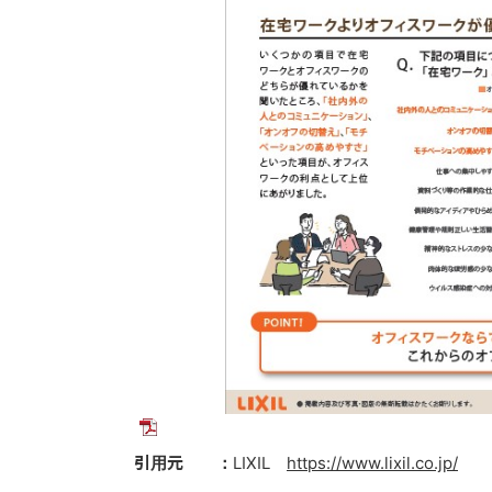
引用元 ：
LIXIL
https://www.lixil.co.jp/