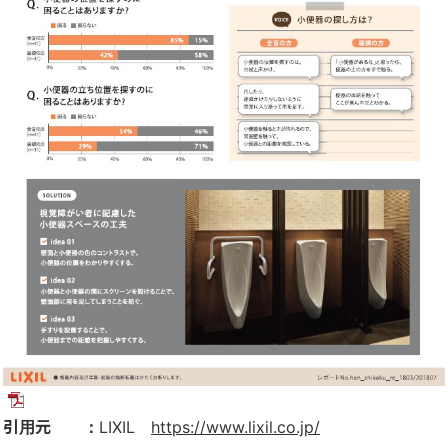
引用元 ：
LIXIL
https://www.lixil.co.jp/