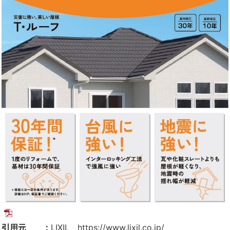
引用元 ：
LIXIL
https://www.lixil.co.jp/