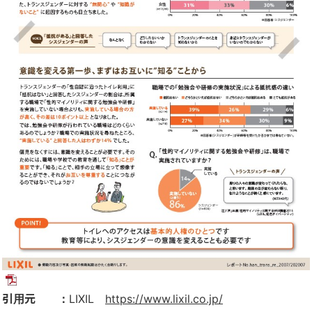
引用元 ：
LIXIL
https://www.lixil.co.jp/