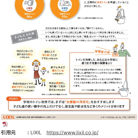
引用元 ：
LIXIL
https://www.lixil.co.jp/