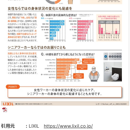
引用元 ：
LIXIL
https://www.lixil.co.jp/