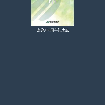
創業100周年記念誌
コンビニ印刷
目次
サムネイル
しおり
検索
メモ
ペン